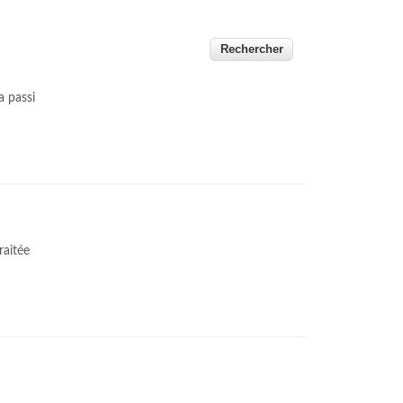
a passi
raitée