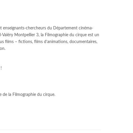
s et enseignants-chercheurs du Département cinéma-
ul-Valéry Montpellier 3, la Filmographie du cirque est un
tous films – fictions, films d’animations, documentaires,
ion.
!
e de la Filmographie du cirque.