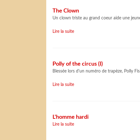
The Clown
Un clown triste au grand coeur aide une jeu
Lire la suite
Polly of the circus (I)
Blessée lors d'un numéro de trapèze, Polly Fis
Lire la suite
L'homme hardi
Lire la suite