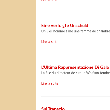
Lire la suite
Eine verfolgte Unschuld
Un vieil homme aime une femme de chambre, 
Lire la suite
L'Ultima Rappresentazione Di Gala
La fille du directeur de cirque Wolfson tom
Lire la suite
Sul Trapezio