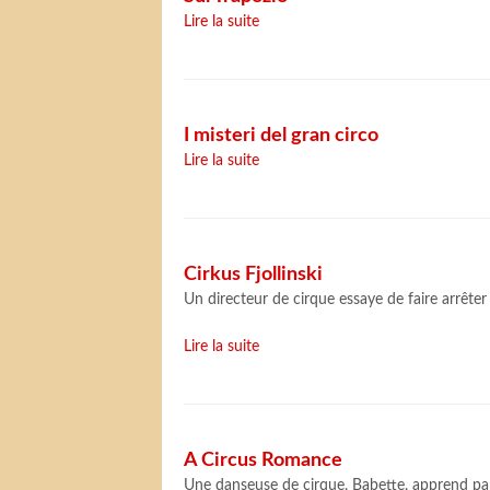
Lire la suite
I misteri del gran circo
Lire la suite
Cirkus Fjollinski
Un directeur de cirque essaye de faire arrête
Lire la suite
A Circus Romance
Une danseuse de cirque, Babette, apprend par