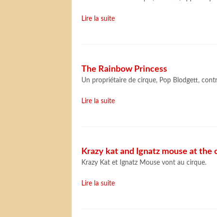
Lire la suite
The Rainbow Princess
Un propriétaire de cirque, Pop Blodgett, cont
Lire la suite
Krazy kat and Ignatz mouse at the 
Krazy Kat et Ignatz Mouse vont au cirque.
Lire la suite