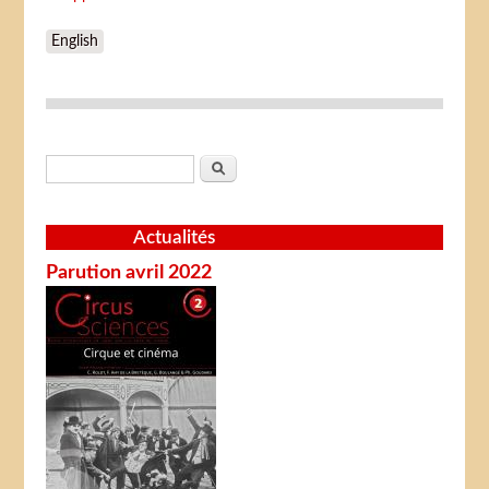
English
Formulaire de recherche
Rechercher
Actualités
Parution avril 2022