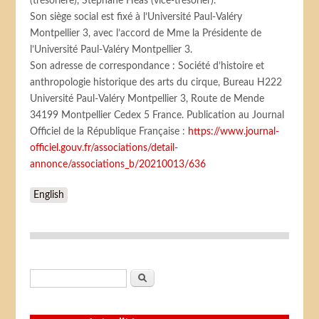
(trésorière), Stéphane Héas (vice-trésorier).
Son siège social est fixé à l’Université Paul-Valéry
Montpellier 3, avec l’accord de Mme la Présidente de
l’Université Paul-Valéry Montpellier 3.
Son adresse de correspondance : Société d’histoire et
anthropologie historique des arts du cirque, Bureau H222
Université Paul-Valéry Montpellier 3, Route de Mende
34199 Montpellier Cedex 5 France. Publication au Journal
Officiel de la République Française :
https://www.journal-
officiel.gouv.fr/associations/detail-
annonce/associations_b/20210013/636
English
Formulaire de recherche
Rechercher