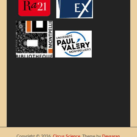
Copyright © 2026,
Circus Science
. Theme by
Devsaran
.