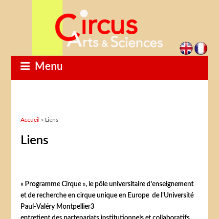
Menu
Vous êtes ici
Accueil
» Liens
Liens
« Programme Cirque », le pôle universitaire d’enseignement
et de recherche en cirque unique en Europe de l'Université
Paul-Valéry Montpellier3
entretient des partenariats institutionnels et collaboratifs