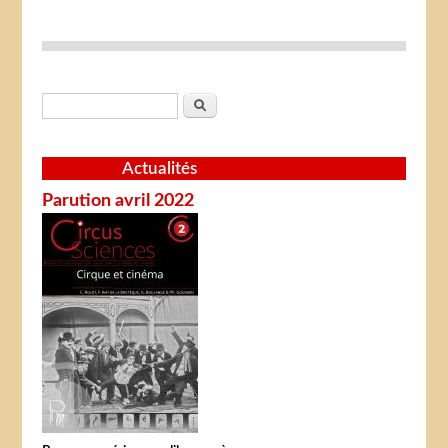
Formulaire de recherche
Rechercher
Actualités
Parution avril 2022