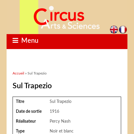
Menu
Vous êtes ici
Accueil
» Sul Trapezio
Sul Trapezio
Titre
Sul Trapezio
Date de sortie
1916
Réalisateur
Percy Nash
Type
Noir et blanc