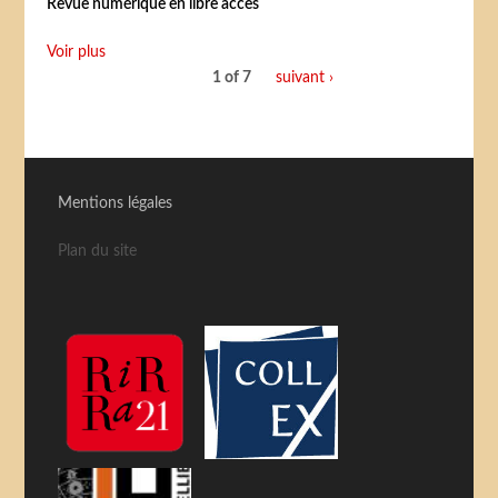
Revue numérique en libre accès
Voir plus
1 of 7
suivant ›
Mentions légales
Plan du site