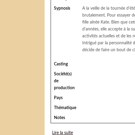
Sypnosis
A la veille de la tournée d'é
brutalement. Pour essayer de 
fille aînée Kate. Bien que ce
d'années, elle accepte à la 
activités actuelles et de les 
Intrigué par la personnalité 
décide de faire un bout de 
Casting
Société(s)
de
production
Pays
Thématique
Notes
Lire la suite
de 36 vues du Pic Saint-Loup