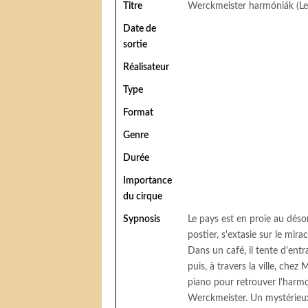
Titre
Werckmeister harmóniák (L
Date de
sortie
Réalisateur
Type
Format
Genre
Durée
Importance
du cirque
Sypnosis
Le pays est en proie au désor
postier, s'extasie sur le mira
Dans un café, il tente d'entr
puis, à travers la ville, ch
piano pour retrouver l'harmon
Werckmeister. Un mystérieux 