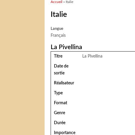
Vous êtes ici
Accueil
» Italie
Italie
Langue
Français
La Pivellina
Titre
La Pivellina
Date de
sortie
Réalisateur
Type
Format
Genre
Durée
Importance