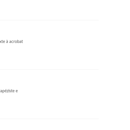
xte à acrobat
rapéziste e