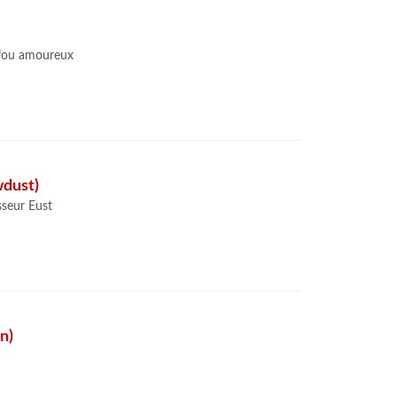
 fou amoureux
awdust)
sseur Eust
n)