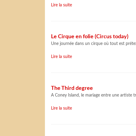
Lire la suite
Le Cirque en folie (Circus today)
Une journée dans un cirque où tout est préte
Lire la suite
The Third degree
A Coney Island, le mariage entre une artiste t
Lire la suite