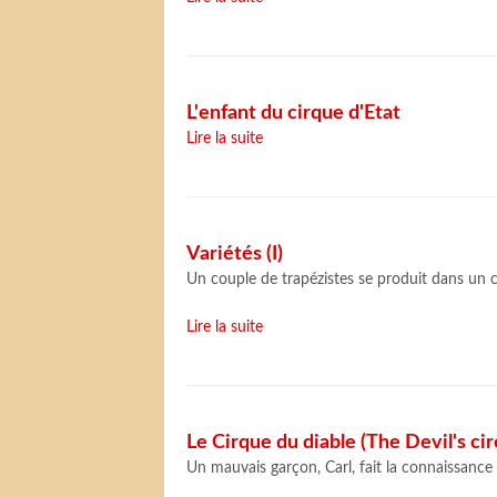
L'enfant du cirque d'Etat
Lire la suite
Variétés (I)
Un couple de trapézistes se produit dans un c
Lire la suite
Le Cirque du diable (The Devil's cir
Un mauvais garçon, Carl, fait la connaissance