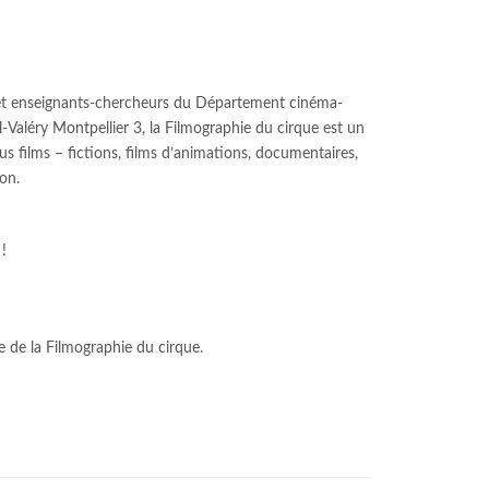
s et enseignants-chercheurs du Département cinéma-
ul-Valéry Montpellier 3, la Filmographie du cirque est un
tous films – fictions, films d’animations, documentaires,
ion.
!
e de la Filmographie du cirque.