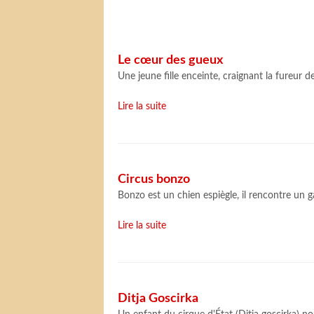
Le cœur des gueux
Une jeune fille enceinte, craignant la fureur 
Lire la suite
Circus bonzo
Bonzo est un chien espiègle, il rencontre un g
Lire la suite
Ditja Goscirka