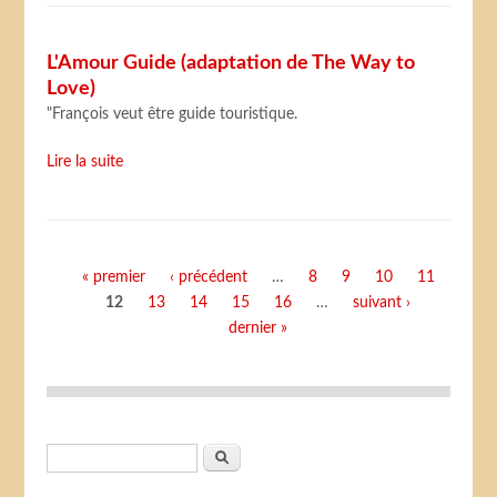
L'Amour Guide (adaptation de The Way to
Love)
"François veut être guide touristique.
Lire la suite
Pages
« premier
‹ précédent
…
8
9
10
11
12
13
14
15
16
…
suivant ›
dernier »
Formulaire de recherche
Rechercher