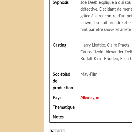
Sypnosis
Joe Deeb explique à qui souh
détective. Décidant de mene
grâce à la rencontre d'un pet
clown, il se fait prendre et 
finit par être sauvé et arrête
Casting
Harry Liedtke, Claire Praetz
Carlos Tizold, Alexander Del
Rudolf Klein-Rhoden, Ellen L
Société(s)
May-Film
de
production
Pays
Allemagne
Thématique
Notes