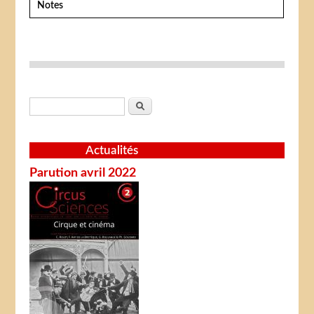
Notes
Formulaire de recherche
Rechercher
Actualités
Parution avril 2022