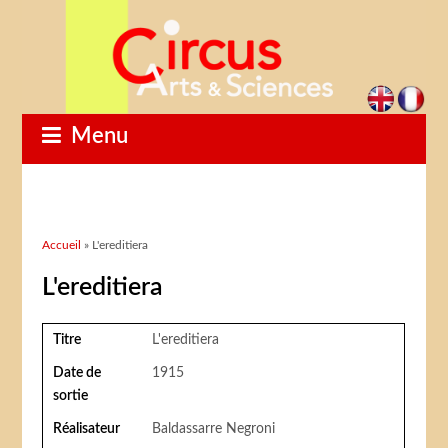
Menu
Vous êtes ici
Accueil
» L'ereditiera
L'ereditiera
Titre
L'ereditiera
Date de
1915
sortie
Réalisateur
Baldassarre Negroni