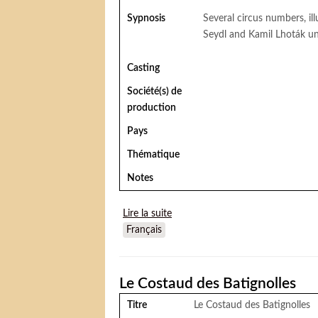
Sypnosis
Several circus numbers, ill
Seydl and Kamil Lhoták un
Casting
Société(s) de
production
Pays
Thématique
Notes
Lire la suite
de Vesely Cirkus (Le Joyeux cirque
Français
Le Costaud des Batignolles
Titre
Le Costaud des Batignolles