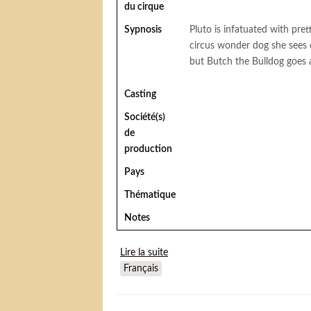
du cirque
Sypnosis
Pluto is infatuated with pre
circus wonder dog she sees o
but Butch the Bulldog goes a
Casting
Société(s)
de
production
Pays
Thématique
Notes
Lire la suite
de Wonder dog (Pluto acrobate)
Français