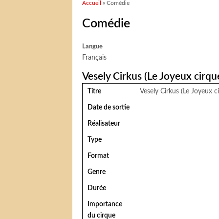
Vous êtes ici
Accueil
» Comédie
Comédie
Langue
Français
Vesely Cirkus (Le Joyeux cirqu
Titre
Vesely Cirkus (Le Joyeux c
Date de sortie
Réalisateur
Type
Format
Genre
Durée
Importance
du cirque