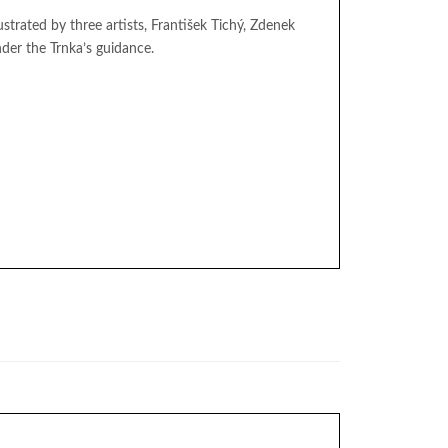
ustrated by three artists, František Tichý, Zdenek
der the Trnka’s guidance.
)