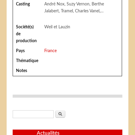
Casting
André Nox, Suzy Vernon, Berthe
Jalabert, Tramel, Charles Vanel,…
Société(s)
Weil et Lauzin
de
production
Pays
France
Thématique
Notes
Formulaire de recherche
Rechercher
Actualités