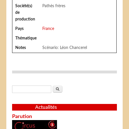
Société(s)
Pathès frères
de
production
Pays
France
Thématique
Notes
Scénario: Léon Chancerel
Formulaire de recherche
Rechercher
Actualités
Parution