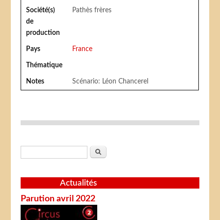
Société(s)
Pathès frères
de
production
Pays
France
Thématique
Notes
Scénario: Léon Chancerel
Formulaire de recherche
Rechercher
Actualités
Parution avril 2022