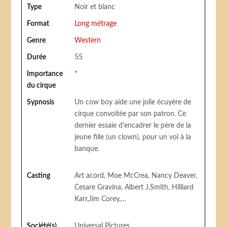
Type
Noir et blanc
Format
Long métrage
Genre
Western
Durée
55
Importance
*
du cirque
Sypnosis
Un cow boy aide une jolie écuyère de
cirque convoitée par son patron. Ce
dernier essaie d'encadrer le père de la
jeune fille (un clown), pour un vol à la
banque.
Casting
Art acord, Moe McCrea, Nancy Deaver,
Cesare Gravina, Albert J.Smith, Hilliard
Karr,Jim Corey,…
Société(s)
Universal Pictures