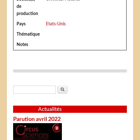
de
production
Pays
Etats-Unis
Thématique
Notes
Formulaire de recherche
Rechercher
Actualités
Parution avril 2022