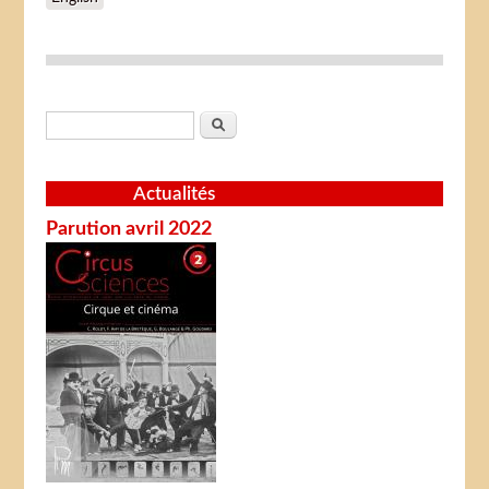
Formulaire de recherche
Rechercher
Actualités
Parution avril 2022