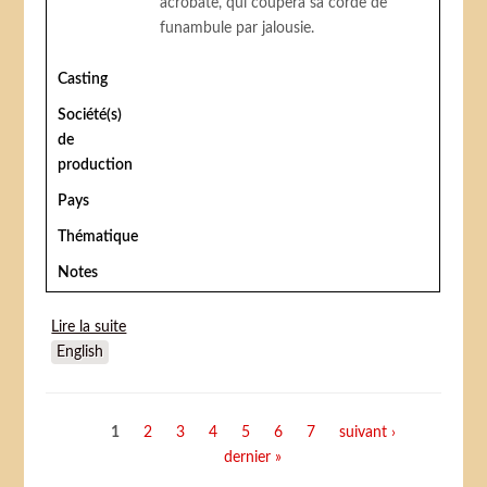
acrobate, qui coupera sa corde de
funambule par jalousie.
Casting
Société(s)
de
production
Pays
Thématique
Notes
Lire la suite
de Stage Struck (a circus romance)
English
Pages
1
2
3
4
5
6
7
suivant ›
dernier »