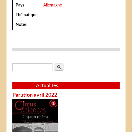
Pays
Allemagne
Thématique
Notes
Formulaire de recherche
Rechercher
Actualités
Parution avril 2022