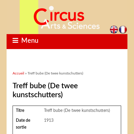
Menu
Vous êtes ici
Accueil
» Treff bube (De twee kunstschutters)
Treff bube (De twee
kunstschutters)
Titre
Treff bube (De twee kunstschutters)
Date de
1913
sortie