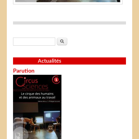
Formulaire de recherche
Rechercher
Actualités
Parution