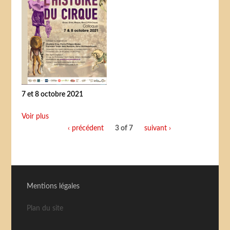
7 et 8 octobre 2021
Voir plus
‹ précédent
3 of 7
suivant ›
Mentions légales
Plan du site