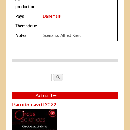
de
production
Pays
Danemark
Thématique
Notes
Scénario: Alfred Kjerulf
Formulaire de recherche
Rechercher
Actualités
Parution avril 2022