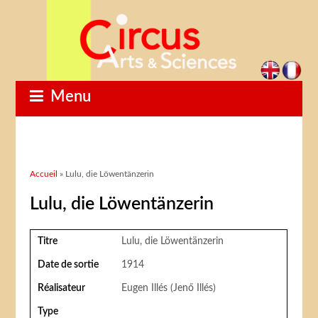
Menu
Vous êtes ici
Accueil
» Lulu, die Löwentänzerin
Lulu, die Löwentänzerin
Titre
Lulu, die Löwentänzerin
Date de sortie
1914
Réalisateur
Eugen Illés (Jenő Illés)
Type