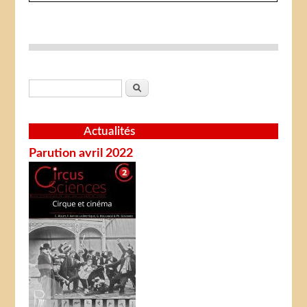
Formulaire de recherche
Rechercher
Actualités
Parution avril 2022