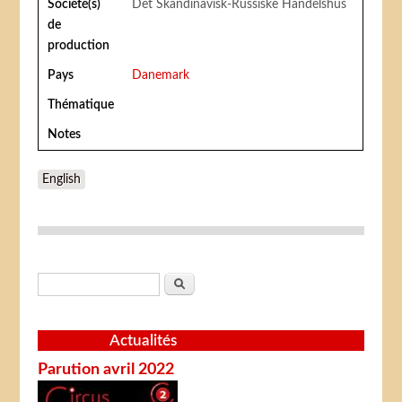
Société(s)
Det Skandinavisk-Russiske Handelshus
de
production
Pays
Danemark
Thématique
Notes
English
Formulaire de recherche
Rechercher
Actualités
Parution avril 2022