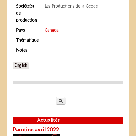
Société(s)
Les Productions de la Géode
de
production
Pays
Canada
Thématique
Notes
English
Formulaire de recherche
Rechercher
Actualités
Parution avril 2022