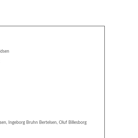
idsen
c
en, Ingeborg Bruhn Bertelsen, Oluf Billesborg