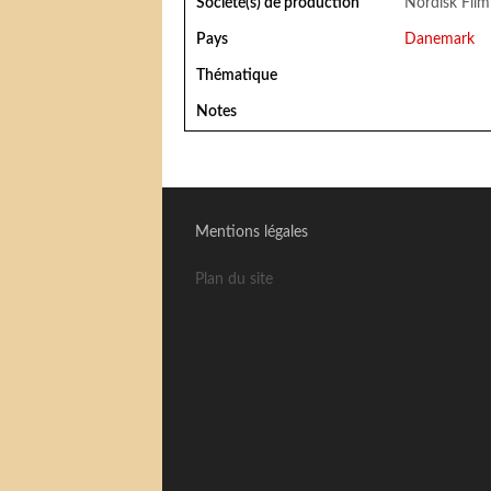
Société(s) de production
Nordisk Film
Pays
Danemark
Thématique
Notes
Mentions légales
Plan du site