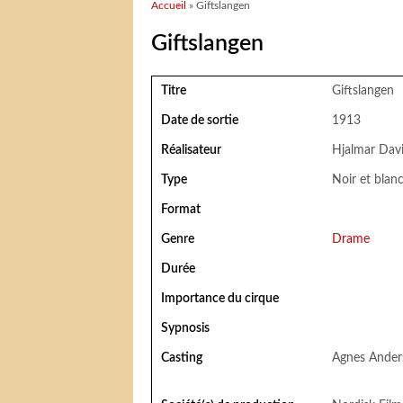
Vous êtes ici
Accueil
» Giftslangen
Giftslangen
Titre
Giftslangen
Date de sortie
1913
Réalisateur
Hjalmar Dav
Type
Noir et blan
Format
Genre
Drame
Durée
Importance du cirque
Sypnosis
Casting
Agnes Anders