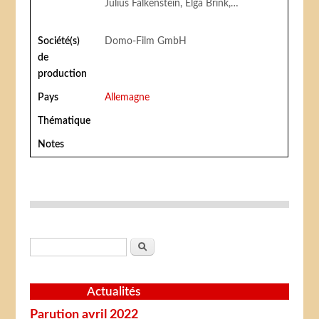
Julius Falkenstein, Elga Brink,…
Société(s)
Domo-Film GmbH
de
production
Pays
Allemagne
Thématique
Notes
Formulaire de recherche
Rechercher
Actualités
Parution avril 2022