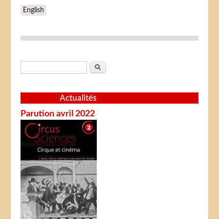
English
Formulaire de recherche
Rechercher
Actualités
Parution avril 2022