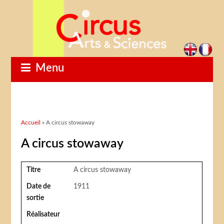
Menu
Vous êtes ici
Accueil
» A circus stowaway
A circus stowaway
Titre
A circus stowaway
Date de
1911
sortie
Réalisateur