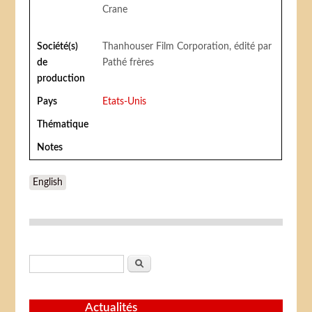
Crane
Société(s)
Thanhouser Film Corporation, édité par
de
Pathé frères
production
Pays
Etats-Unis
Thématique
Notes
English
Formulaire de recherche
Rechercher
Actualités