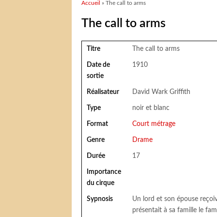
Vous êtes ici
Accueil
» The call to arms
The call to arms
Titre
The call to arms
Date de
1910
sortie
Réalisateur
David Wark Griffith
Type
noir et blanc
Format
Court métrage
Genre
Drame
Durée
17
Importance
du cirque
Sypnosis
Un lord et son épouse reçoive
présentait à sa famille le fam