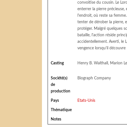
convoitise du cousin. Le Lor
enterrer la pierre précieuse, e
l'endroit, où reste sa femm
tenter de dérober la pierre, e
protéger. Malgré quelques s
bataille, l'action réside pr
accidentellement. Averti, le
vengence lorsqu'il découvre
Casting
Henry B. Walthall, Marion Le
Société(s)
Biograph Company
de
production
Pays
Etats-Unis
Thématique
Notes