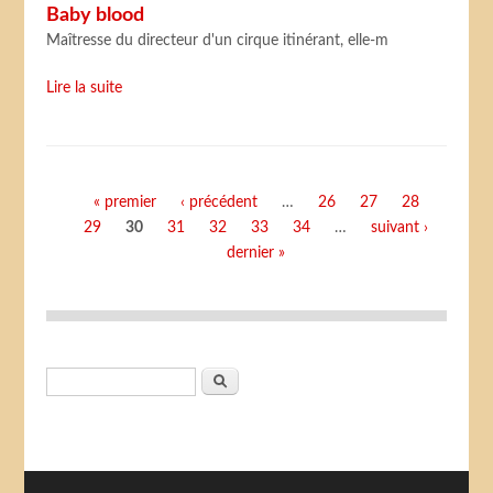
Baby blood
Maîtresse du directeur d'un cirque itinérant, elle-m
Lire la suite
Pages
« premier
‹ précédent
…
26
27
28
29
30
31
32
33
34
…
suivant ›
dernier »
Formulaire de recherche
Rechercher