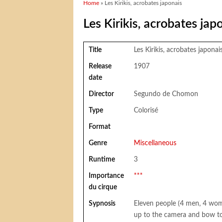
You are here
Home
» Les Kirikis, acrobates japonais
Les Kirikis, acrobates jap
Title
Les Kirikis, acrobates japonai
Release
1907
date
Director
Segundo de Chomon
Type
Colorisé
Format
Genre
Miscellaneous
Runtime
3
Importance
***
du cirque
Sypnosis
Eleven people (4 men, 4 wome
up to the camera and bow to