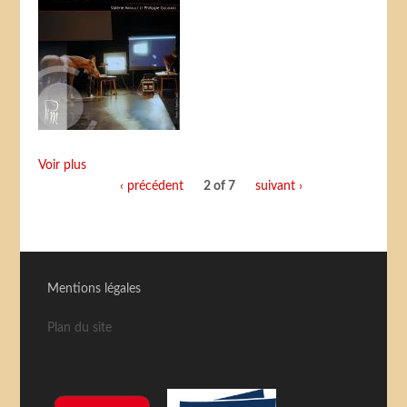
Voir plus
‹ précédent
2 of 7
suivant ›
Mentions légales
Plan du site